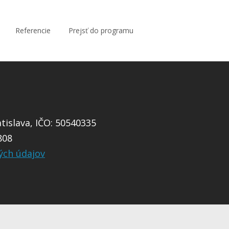
Referencie
Prejsť do programu
islava, IČO: 50540335
808
ých údajov