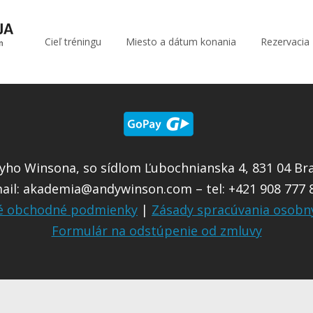
Cieľ tréningu
Miesto a dátum konania
Rezervacia
ho Winsona, so sídlom Ľubochnianska 4, 831 04 Brat
ail:
akademia@andywinson.com
– tel: +421 908 777 
é obchodné podmienky
|
Zásady spracúvania osobn
Formulár na odstúpenie od zmluvy