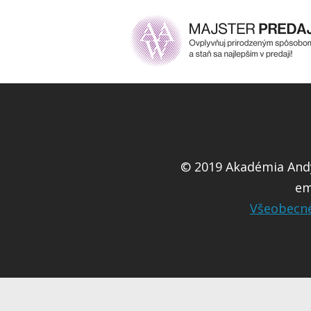
© 2019 Akadémia Andy
em
Všeobecn