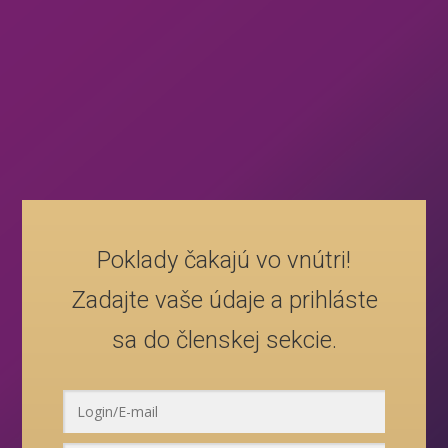
Poklady čakajú vo vnútri!
Zadajte vaše údaje a prihláste
sa do členskej sekcie.