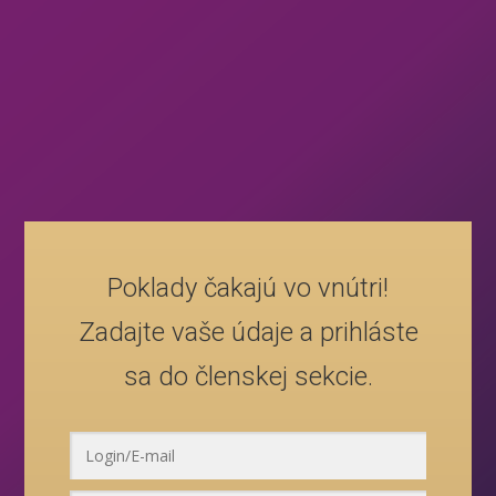
Poklady čakajú vo vnútri!
Zadajte vaše údaje a prihláste
sa do členskej sekcie.