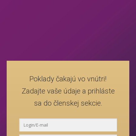
Poklady čakajú vo vnútri!
Zadajte vaše údaje a prihláste
sa do členskej sekcie.