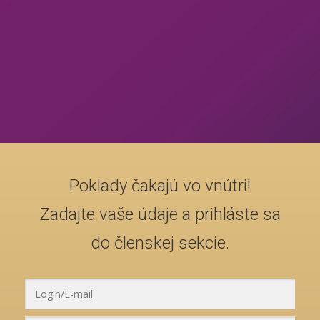
Poklady čakajú vo vnútri!
Zadajte vaše údaje a prihláste sa
do členskej sekcie.