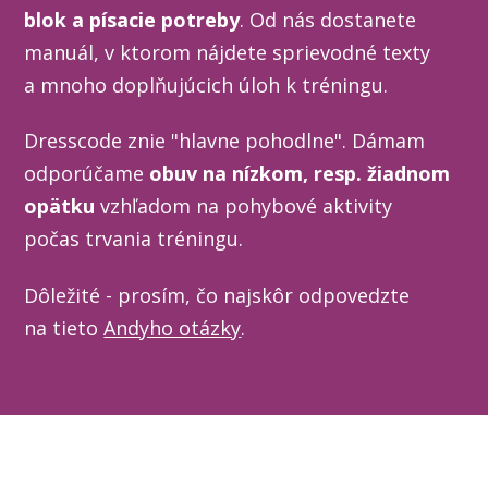
blok a písacie potreby
. Od nás dostanete
manuál, v ktorom nájdete sprievodné texty
a mnoho doplňujúcich úloh k tréningu.
Dresscode znie "hlavne pohodlne".
Dámam
odporúčame
obuv na nízkom, resp. žiadnom
opätku
vzhľadom na pohybové aktivity
počas trvania tréningu.
Dôležité - prosím, čo najskôr odpovedzte
na tieto
Andyho otázky
.