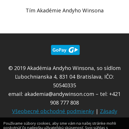
Tím Akadémie Andyho Winsona
© 2019 Akadémia Andyho Winsona, so sídlom
Ľubochnianska 4, 831 04 Bratislava, IČO:
50540335
email:
akademia@andywinson.com
– tel: +421
908 777 808
Všeobecné obchodné podmienky
|
Zásady
spracúvania osobných údajov
Používame súbory cookies, aby sme vám na našej stránke mohli
Formulár na odstúpenie od zmluvy
poskytnúť čo najlepšiu užívateľskú skúsenosť. Svoj súhlas s