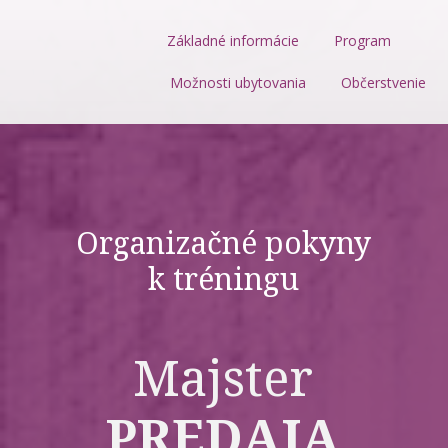
Základné informácie
Program
Možnosti ubytovania
Občerstvenie
Organizačné pokyny
k tréningu
Majster
PREDAJA