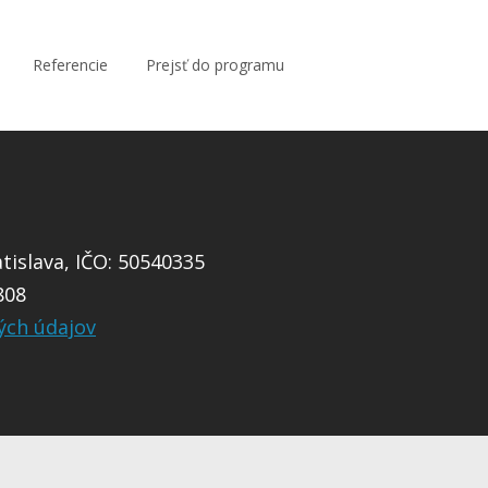
Referencie
Prejsť do programu
islava, IČO: 50540335
808
ých údajov