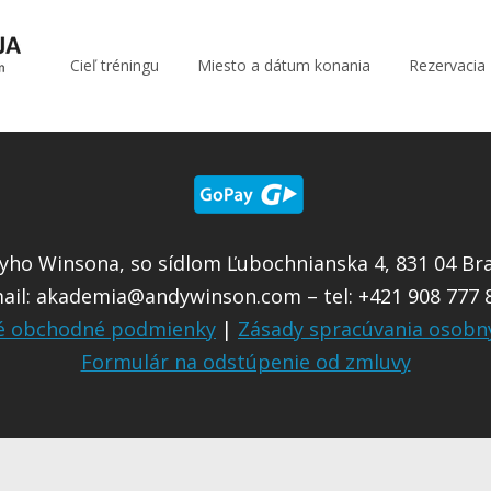
Cieľ tréningu
Miesto a dátum konania
Rezervacia
ho Winsona, so sídlom Ľubochnianska 4, 831 04 Brat
ail:
akademia@andywinson.com
– tel: +421 908 777 
é obchodné podmienky
|
Zásady spracúvania osobn
Formulár na odstúpenie od zmluvy