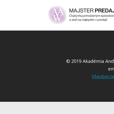
© 2019 Akadémia Andy
em
Všeobecn