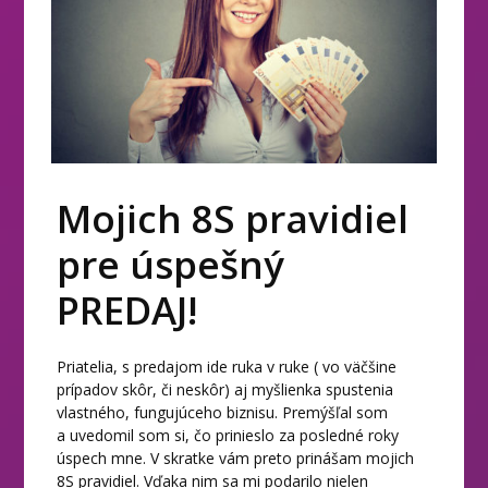
Mojich 8S pravidiel
pre úspešný
PREDAJ!
Priatelia, s predajom ide ruka v ruke ( vo väčšine
prípadov skôr, či neskôr) aj myšlienka spustenia
vlastného, fungujúceho biznisu. Premýšľal som
a uvedomil som si, čo prinieslo za posledné roky
úspech mne. V skratke vám preto prinášam mojich
8S pravidiel. Vďaka nim sa mi podarilo nielen