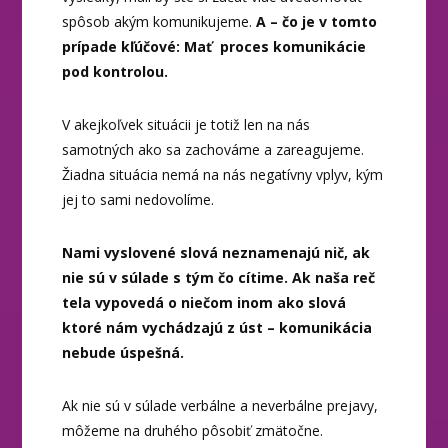
spôsob akým komunikujeme.
A – čo je v tomto
prípade kľúčové: Mať proces komunikácie
pod kontrolou.
V akejkoľvek situácii je totiž len na nás
samotných ako sa zachováme a zareagujeme.
Žiadna situácia nemá na nás negatívny vplyv, kým
jej to sami nedovolíme.
Nami vyslovené slová neznamenajú nič, ak
nie sú v súlade s tým čo cítime. Ak naša reč
tela vypovedá o niečom inom ako slová
ktoré nám vychádzajú z úst – komunikácia
nebude úspešná.
Ak nie sú v súlade verbálne a neverbálne prejavy,
môžeme na druhého pôsobiť zmätočne.