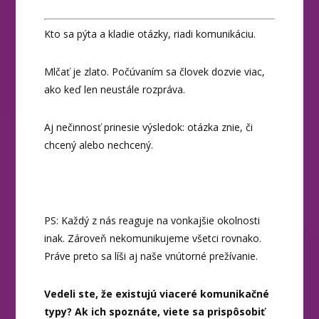
Kto sa pýta a kladie otázky, riadi komunikáciu.
Mlčať je zlato. Počúvaním sa človek dozvie viac,
ako keď len neustále rozpráva.
Aj nečinnosť prinesie výsledok: otázka znie, či
chcený alebo nechcený.
PS: Každý z nás reaguje na vonkajšie okolnosti
inak. Zároveň nekomunikujeme všetci rovnako.
Práve preto sa líši aj naše vnútorné prežívanie.
Vedeli ste, že existujú viaceré komunikačné
typy? Ak ich spoznáte, viete sa prispôsobiť