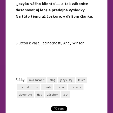
„jazyku vášho klienta“…. a tak zákonite
dosahovať aj lepšie predajné výsledky.
Na túto tému už čoskoro, v ďalšom článku.
S úctou k Vašej jedinečnosti, Andy Winson
Štítky:
ako zarobiť
blog
jazyk. štýl
kľúče
obchod biznis
obsah
predaj
predajca
slovensko
tipy
zárobok
zisk