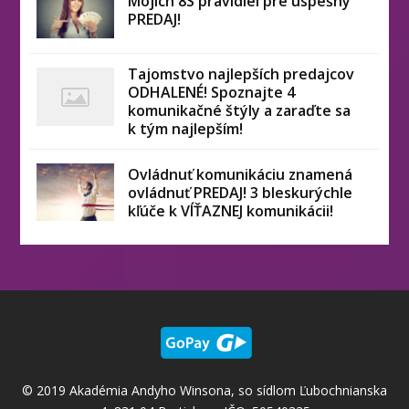
Mojich 8S pravidiel pre úspešný
PREDAJ!
Tajomstvo najlepších predajcov
ODHALENÉ! Spoznajte 4
komunikačné štýly a zaraďte sa
k tým najlepším!
Ovládnuť komunikáciu znamená
ovládnuť PREDAJ! 3 bleskurýchle
kľúče k VÍŤAZNEJ komunikácii!
© 2019 Akadémia Andyho Winsona, so sídlom Ľubochnianska