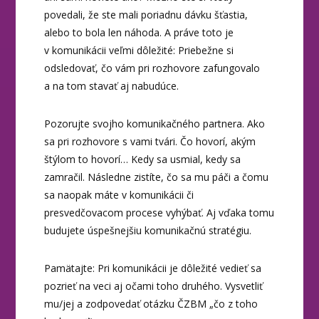
povedali, že ste mali poriadnu dávku šťastia,
alebo to bola len náhoda. A práve toto je
v komunikácii veľmi dôležité: Priebežne si
odsledovať, čo vám pri rozhovore zafungovalo
a na tom stavať aj nabudúce.
Pozorujte svojho komunikačného partnera. Ako
sa pri rozhovore s vami tvári. Čo hovorí, akým
štýlom to hovorí… Kedy sa usmial, kedy sa
zamračil. Následne zistíte, čo sa mu páči a čomu
sa naopak máte v komunikácii či
presvedčovacom procese vyhýbať. Aj vďaka tomu
budujete úspešnejšiu komunikačnú stratégiu.
Pamätajte: Pri komunikácii je dôležité vedieť sa
pozrieť na veci aj očami toho druhého. Vysvetliť
mu/jej a zodpovedať otázku ČZBM „čo z toho