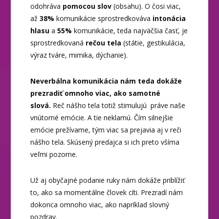
odohráva
pomocou slov
(obsahu). O čosi viac,
až
38%
komunikácie sprostredkováva
intonácia
hlasu
a
55%
komunikácie, teda najväčšia časť, je
sprostredkovaná
rečou tela
(státie, gestikulácia,
výraz tváre, mimika, dýchanie).
Neverbálna komunikácia nám teda dokáže
prezradiť omnoho viac, ako samotné
slová.
Reč nášho tela totiž stimulujú práve naše
vnútorné emócie. A tie neklamú. Čím silnejšie
emócie prežívame, tým viac sa prejavia aj v reči
nášho tela. Skúsený predajca si ich preto všíma
veľmi pozorne.
Už aj obyčajné podanie ruky nám dokáže priblížiť
to, ako sa momentálne človek cíti. Prezradí nám
dokonca omnoho viac, ako napríklad slovný
pozdrav.