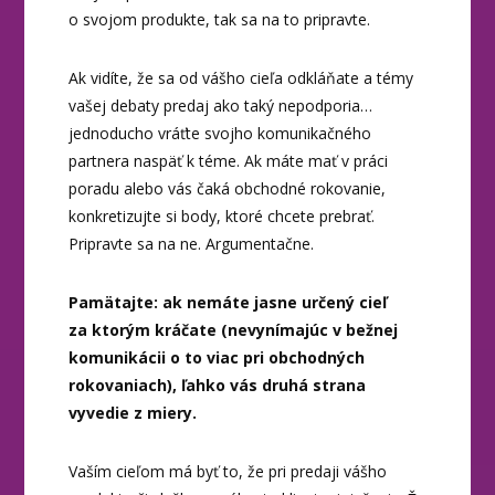
o svojom produkte, tak sa na to pripravte.
Ak vidíte, že sa od vášho cieľa odkláňate a témy
vašej debaty predaj ako taký nepodporia…
jednoducho vráťte svojho komunikačného
partnera naspäť k téme. Ak máte mať v práci
poradu alebo vás čaká obchodné rokovanie,
konkretizujte si body, ktoré chcete prebrať.
Pripravte sa na ne. Argumentačne.
Pamätajte:
ak nemáte jasne určený cieľ
za ktorým kráčate (nevynímajúc v bežnej
komunikácii o to viac pri obchodných
rokovaniach), ľahko vás druhá strana
vyvedie z miery.
Vaším cieľom má byť to, že pri predaji vášho