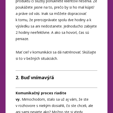
produktu či služby ponúknete klientovi riešenia. Že
poukážete jasne na to, prečo by si ho mal kúpiť/
a práve od vás. Inak sa môžete dopracovať
k tomu, že prerozprávate spolu dve hodiny a k
výsledku sa ani nedostanete. Jednoducho zabijete
2 hodiny neefektívne. A ako sa hovorí, čas sú
peniaze.
Mať cieľ v komunikácii sa dá natrénovať. Skúšajte
si to v bežných situáciách.
2. Buď vnímavý/á
Komunikačný proces riadite
vy.
Mimochodom, stalo sa už aj vám, že ste
v rozhovore s niekým dosiahli, čo ste chceli, ale
ani sami neviete ako? Možno ste si vtedy