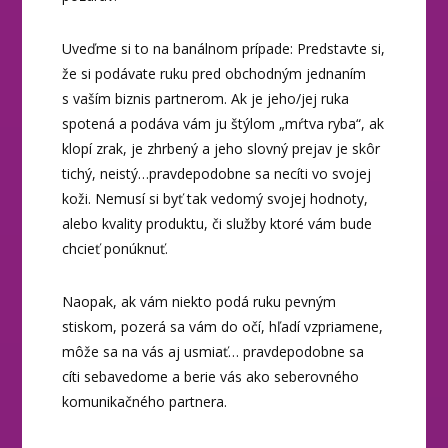
Uveďme si to na banálnom prípade: Predstavte si,
že si podávate ruku pred obchodným jednaním
s vaším biznis partnerom. Ak je jeho/jej ruka
spotená a podáva vám ju štýlom „mŕtva ryba“, ak
klopí zrak, je zhrbený a jeho slovný prejav je skôr
tichý, neistý…pravdepodobne sa necíti vo svojej
koži. Nemusí si byť tak vedomý svojej hodnoty,
alebo kvality produktu, či služby ktoré vám bude
chcieť ponúknuť.
Naopak, ak vám niekto podá ruku pevným
stiskom, pozerá sa vám do očí, hľadí vzpriamene,
môže sa na vás aj usmiať… pravdepodobne sa
cíti sebavedome a berie vás ako seberovného
komunikačného partnera.