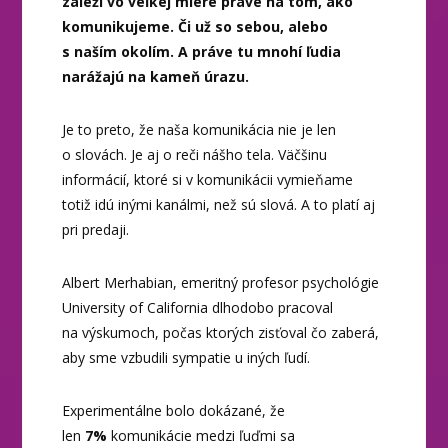
záleží vo veľkej miere práve na tom, ako
komunikujeme. Či už so sebou, alebo
s naším okolím. A práve tu mnohí ľudia
narážajú na kameň úrazu.
Je to preto, že naša komunikácia nie je len
o slovách. Je aj o reči nášho tela. Väčšinu
informácií, ktoré si v komunikácii vymieňame
totiž idú inými kanálmi, než sú slová. A to platí aj
pri predaji.
Albert Merhabian, emeritný profesor psychológie
University of California dlhodobo pracoval
na výskumoch, počas ktorých zisťoval čo zaberá,
aby sme vzbudili sympatie u iných ľudí.
Experimentálne bolo dokázané, že
len
7%
komunikácie medzi ľuďmi sa