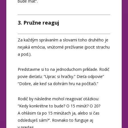
bude mať“.
3. Pružne reaguj
Za každým správaním a slovami toho druhého je
nejaká emócia, vnútorné prežívanie (pocit strachu
a pod.).
Predstavme si to na jednoduchom príklade. Rodič
povie dieťaťu: “Uprac si hračky.” Dieťa odpovie”
“Dobre, ale keď sa dohrám hru na počítači.”
Rodič by následne mohol reagovať otázkou:
“Kedy konkrétne to bude? O 15 minút? O 20?
A ohlásim ťa po 15 minútach ja, alebo si čas
odsleduješ sám?”. Rovnako to funguje aj
v predaji.