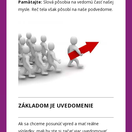
Pamätajte:
Slová pôsobia na vedomú časť našej
mysle. Reč tela však pôsobí na naše podvedomie.
ZÁKLADOM JE UVEDOMENIE
Ak sa chceme posunúť vpred a mať reálne
výsledky, mali by ste si začať viac uvedomovať