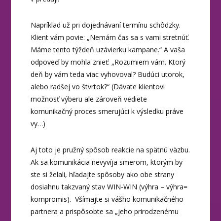
Napríklad už pri dojednávaní termínu schôdzky.
Klient vám povie: „Nemám čas sa s vami stretnúť.
Máme tento týždeň uzávierku kampane.“ A vaša
odpoveď by mohla znieť: „Rozumiem vám. Ktorý
deň by vám teda viac vyhovoval? Budúci utorok,
alebo radšej vo štvrtok?“ (Dávate klientovi
možnosť výberu ale zároveň vediete
komunikačný proces smerujúci k výsledku práve
vy…)
Aj toto je pružný spôsob reakcie na spätnú väzbu.
Ak sa komunikácia nevyvíja smerom, ktorým by
ste si želali, hľadajte spôsoby ako obe strany
dosiahnu takzvaný stav WIN-WIN (výhra – výhra=
kompromis). Všímajte si vášho komunikačného
partnera a prispôsobte sa „jeho prirodzenému