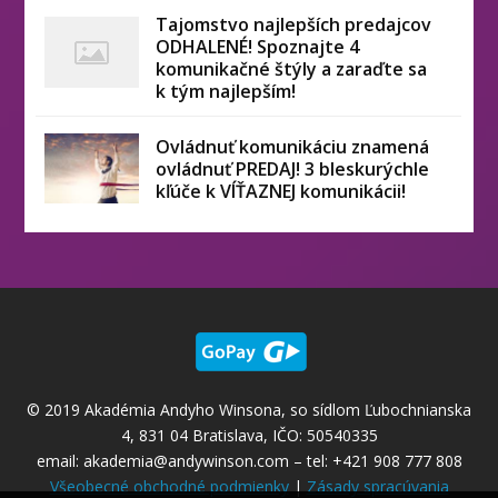
Tajomstvo najlepších predajcov
ODHALENÉ! Spoznajte 4
komunikačné štýly a zaraďte sa
k tým najlepším!
Ovládnuť komunikáciu znamená
ovládnuť PREDAJ! 3 bleskurýchle
kľúče k VÍŤAZNEJ komunikácii!
© 2019 Akadémia Andyho Winsona, so sídlom Ľubochnianska
4, 831 04 Bratislava, IČO: 50540335
email:
akademia@andywinson.com
– tel: +421 908 777 808
Všeobecné obchodné podmienky
|
Zásady spracúvania