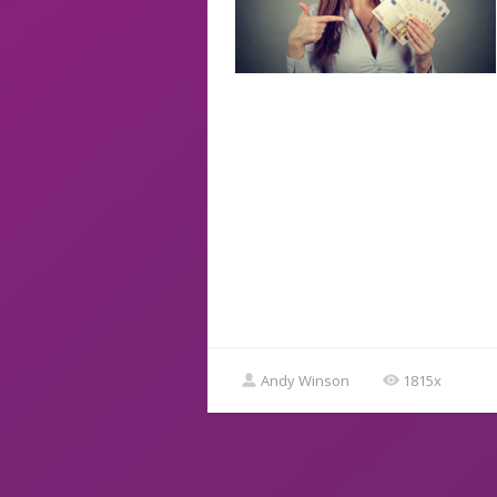
Andy Winson
1815x