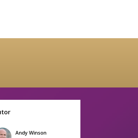
utor
Andy Winson