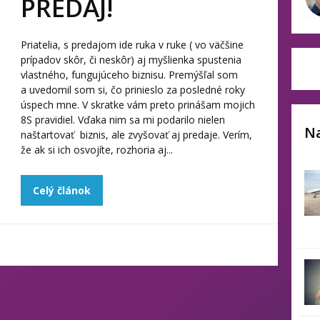
PREDAJ!
Priatelia, s predajom ide ruka v ruke ( vo väčšine
prípadov skôr, či neskôr) aj myšlienka spustenia
vlastného, fungujúceho biznisu. Premýšľal som
a uvedomil som si, čo prinieslo za posledné roky
úspech mne. V skratke vám preto prinášam mojich
8S pravidiel. Vďaka nim sa mi podarilo nielen
Na
naštartovať biznis, ale zvyšovať aj predaje. Verím,
že ak si ich osvojíte, rozhoria aj...
Celý článok